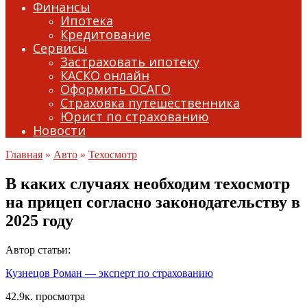
Финансы
Ипотека
Кредитование
Сервисы
Застраховать ипотеку
КАСКО онлайн
Оформить ОСАГО
Страховка путешественника
Юрист по страхованию
Новости
Главная
»
Авто
»
Техосмотр
В каких случаях необходим техосмотр
на прицеп согласно законодательству в
2025 году
Автор статьи:
Кузнецов Роман — эксперт по страхованию
42.9к. просмотра