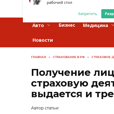
Перейти
Разрешите сайту strahovkaved.ru
к
ОСАГО ОНЛ
отправлять вам уведомления на
содержанию
рабочий стол
Бизнес
Авто
Медицина
Запретить
Раз
Новости
ГЛАВНАЯ
»
СТРАХОВАНИЕ В РФ
»
СТРАХОВОЕ 
Получение лиц
страховую дея
выдается и тре
Автор статьи: