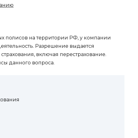
ванию
ых полисов на территории РФ, у компании
деятельность. Разрешение выдается
страхования, включая перестрахование.
сы данного вопроса.
хования