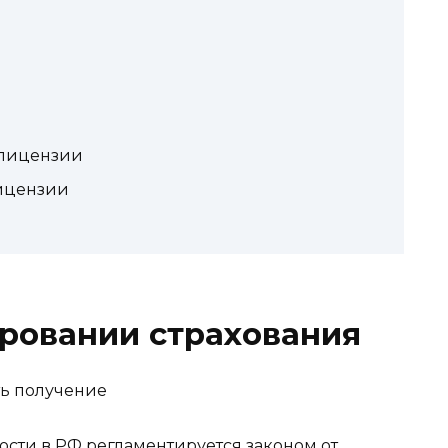
е лицензии
ицензии
ировании страхования
сти в РФ регламентируется законом от